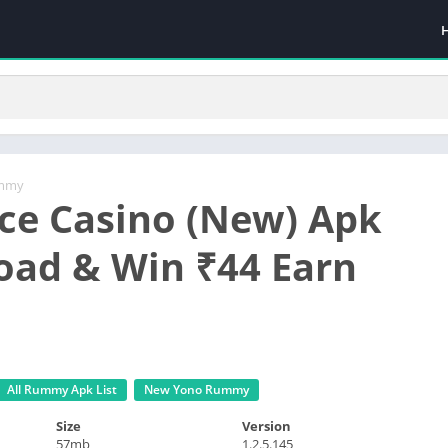
ummy
ce Casino (New) Apk
ad & Win ₹44 Earn
All Rummy Apk List
New Yono Rummy
Size
Version
57mb
1.2.5.145