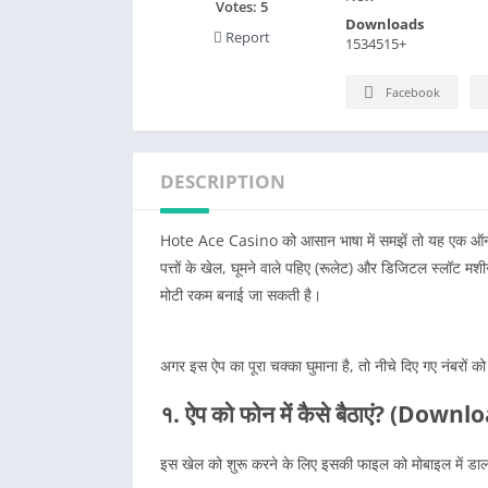
Votes:
5
Downloads
Report
1534515+
Facebook
DESCRIPTION
Hote Ace Casino को आसान भाषा में समझें तो यह एक ऑनला
पत्तों के खेल, घूमने वाले पहिए (रूलेट) और डिजिटल स्लॉट मशीन
मोटी रकम बनाई जा सकती है।
अगर इस ऐप का पूरा चक्का घुमाना है, तो नीचे दिए गए नंबरों को 
१. ऐप को फोन में कैसे बैठाएं? (Downl
इस खेल को शुरू करने के लिए इसकी फाइल को मोबाइल में डाल