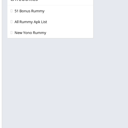
51 Bonus Rummy
All Rummy Apk List
New Yono Rummy