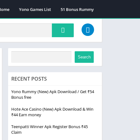
Home
Yono Games List
51 Bonus Rummy
Search
RECENT POSTS
Yono Rummy (New) Apk Download / Get ₹54
Bonus free
Hote Ace Casino (New) Apk Download & Win
₹44 Earn money
Teenpatti Winner Apk Register Bonus ₹45
Claim