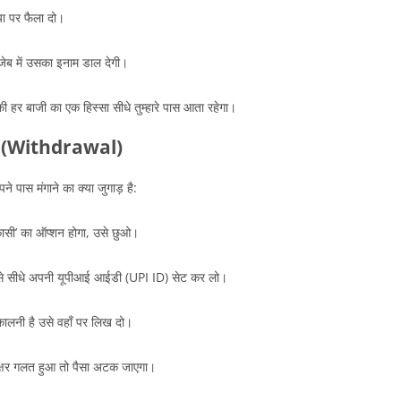
या पर फैला दो।
ी जेब में उसका इनाम डाल देगी।
 हर बाजी का एक हिस्सा सीधे तुम्हारे पास आता रहेगा।
ाएं? (Withdrawal)
े पास मंगाने का क्या जुगाड़ है:
‘निकासी’ का ऑप्शन होगा, उसे छुओ।
ी, जैसे सीधे अपनी यूपीआई आईडी (UPI ID) सेट कर लो।
िकालनी है उसे वहाँ पर लिख दो।
 अक्षर गलत हुआ तो पैसा अटक जाएगा।