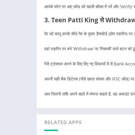
आपके फोन पर आए कोड को खाली बॉक्स में भरें और ‘Verify’
3. Teen Patti King से Withdrawal
ऐप को चालू करके सीधे गेम के मुख्य डैशबोर्ड (होम स्क्रीन) पर
वहां स्क्रीन पर बने ‘Withdraw’ या ‘निकासी’ वाले बटन को 
पैसे ट्रांसफर करने के लिए दिए गए विकल्पों में से Bank Acc
अपनी सही बैंक डिटेल्स (जैसे खाता संख्या और IFSC कोड) 
आप जितनी राशि अपने खाते में मंगाना चाहते हैं, वह अमाउंट द
RELATED APPS