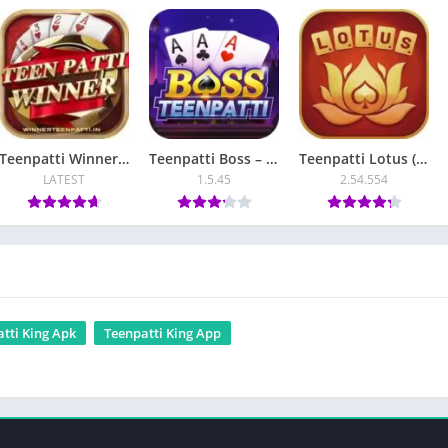
Teenpatti Winner Apk Register Bonus ₹45 Claim
Teenpatti Boss – Apk Download & Get ₹41 Sign up Bonus
Teenpatti Lotus (new) Apk Register Bonus ₹55 Claim
LATEST
1.5.45
2.54.554
tti King Apk
Teenpatti King App