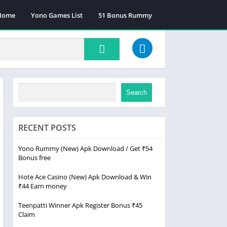
Home
Yono Games List
51 Bonus Rummy
Search
RECENT POSTS
Yono Rummy (New) Apk Download / Get ₹54
Bonus free
Hote Ace Casino (New) Apk Download & Win
₹44 Earn money
Teenpatti Winner Apk Register Bonus ₹45
Claim