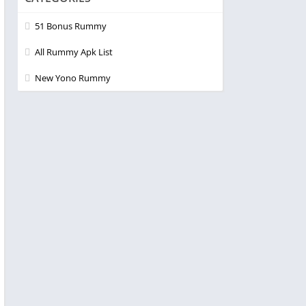
51 Bonus Rummy
All Rummy Apk List
New Yono Rummy