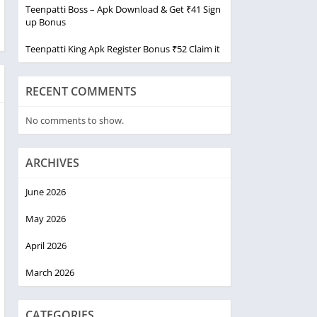
Teenpatti Boss – Apk Download & Get ₹41 Sign
up Bonus
Teenpatti King Apk Register Bonus ₹52 Claim it
RECENT COMMENTS
No comments to show.
ARCHIVES
June 2026
May 2026
April 2026
March 2026
CATEGORIES