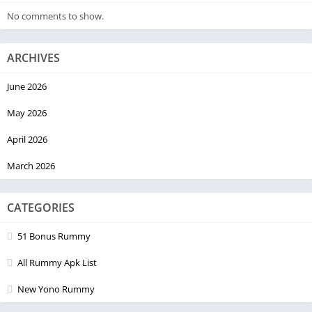
No comments to show.
ARCHIVES
June 2026
May 2026
April 2026
March 2026
CATEGORIES
51 Bonus Rummy
All Rummy Apk List
New Yono Rummy