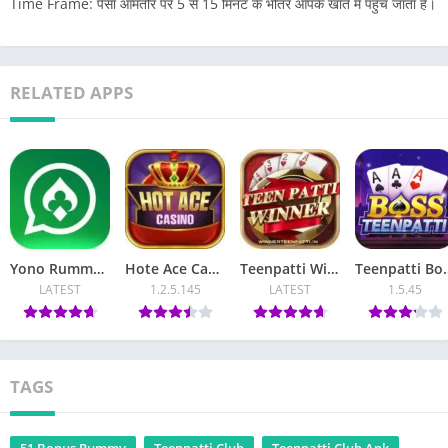
Time Frame: पैसा आमतौर पर 5 से 15 मिनट के भीतर आपके खाते में पहुँच जाता है।
RELATED APPS
Yono Rummy (New) Apk Download / Get ₹54 Bonus free
Hote Ace Casino (New) Apk Download & Win ₹44 Earn money
Teenpatti Winner Apk Register Bonus ₹45 Claim
Teenpatti Boss – Apk Dow
LATEST
1.2.5.145
LATEST
1.5.45
TAGS
51 Bonus Rummy
Teenpatti Club
Teenpatti Club Apk