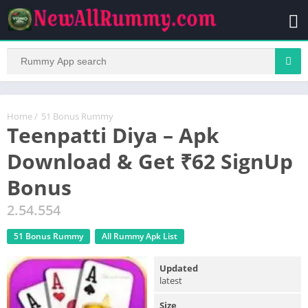
Home
/
51 Bonus Rummy
Teenpatti Diya – Apk
Download & Get ₹62 SignUp
Bonus
2.54.554
51 Bonus Rummy
All Rummy Apk List
Updated
latest
Size