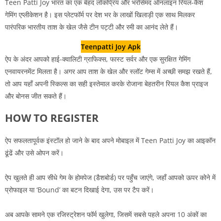
Teen Patti Joy भारत का एक बेहद लोकप्रिय और भरोसेमंद ऑनलाइन रियल-कैश
गेमिंग एप्लीकेशन है। इस प्लेटफॉर्म पर देश भर के लाखों खिलाड़ी एक साथ मिलकर
पारंपरिक भारतीय ताश के खेल जैसे टीन पट्टी और रमी का आनंद लेते हैं।
Teenpatti Joy Apk
ऐप के अंदर आपको हाई-क्वालिटी ग्राफिक्स, फास्ट सर्वर और एक सुरक्षित गेमिंग
एनवायरनमेंट मिलता है। अगर आप ताश के खेल और स्लॉट गेम्स में अच्छी समझ रखते हैं,
तो आप यहाँ अपनी स्किल्स का सही इस्तेमाल करके रोजाना बेहतरीन रियल कैश प्राइज
और बोनस जीत सकते हैं।
HOW TO REGISTER
ऐप सफलतापूर्वक इंस्टॉल हो जाने के बाद अपने मोबाइल में Teen Patti Joy का आइकॉन
ढूंढें और उसे ओपन करें।
ऐप खुलते ही आप सीधे गेम के होमपेज (डैशबोर्ड) पर पहुँच जाएंगे, जहाँ आपको ऊपर कोने में
प्रोफाइल या ‘Bound’ का बटन दिखाई देगा, उस पर टैप करें।
अब आपके सामने एक रजिस्ट्रेशन फॉर्म खुलेगा, जिसमें सबसे पहले अपना 10 अंकों का