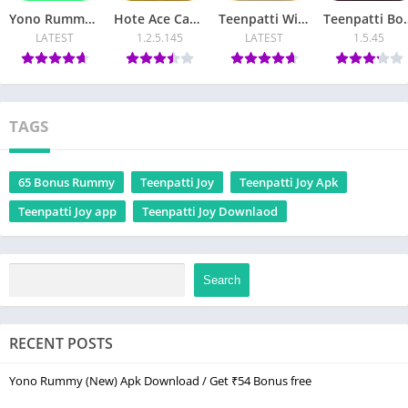
Yono Rummy (New) Apk Download / Get ₹54 Bonus free
Hote Ace Casino (New) Apk Download & Win ₹44 Earn money
Teenpatti Winner Apk Register Bonus ₹45 Claim
Teenpatti Boss – Apk Dow
LATEST
1.2.5.145
LATEST
1.5.45
TAGS
65 Bonus Rummy
Teenpatti Joy
Teenpatti Joy Apk
Teenpatti Joy app
Teenpatti Joy Downlaod
Search
RECENT POSTS
Yono Rummy (New) Apk Download / Get ₹54 Bonus free