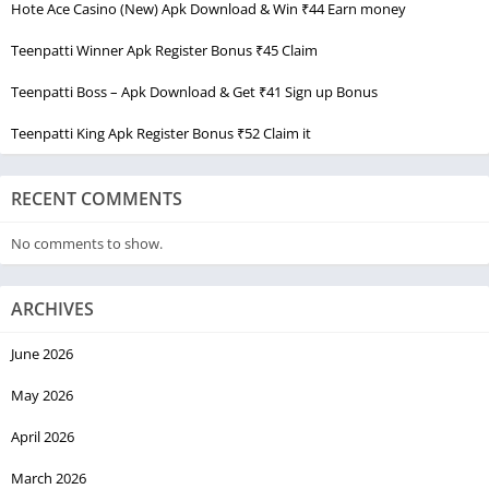
Hote Ace Casino (New) Apk Download & Win ₹44 Earn money
Teenpatti Winner Apk Register Bonus ₹45 Claim
Teenpatti Boss – Apk Download & Get ₹41 Sign up Bonus
Teenpatti King Apk Register Bonus ₹52 Claim it
RECENT COMMENTS
No comments to show.
ARCHIVES
June 2026
May 2026
April 2026
March 2026