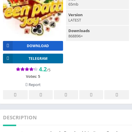
65mb
Version
LATEST
Downloads
868896+
DOWNLOAD
TELEGRAM
4.2
/5
Votes:
5
Report
DESCRIPTION